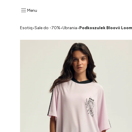
Menu
Esotiq
•
Sale do -70%
•
Ubrania
•
Podkoszulek Bloovii Loo