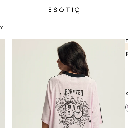
my
T
K