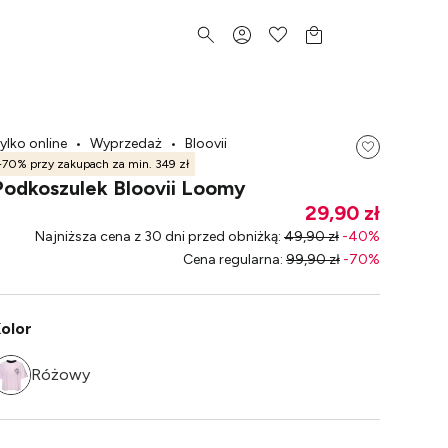
ylko online
•
Wyprzedaż
•
Bloovii
-70% przy zakupach za min. 349 zł
Podkoszulek Bloovii Loomy
29,90 zł
Najniższa cena z 30 dni przed obniżką
:
49,90 zł
-
40
%
Cena regularna
:
99,90 zł
-
70
%
olor
Różowy