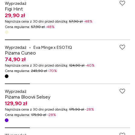
Wyprzedaż
Figi Hint
29,90 zł
Najniższa cena z 30 dni przed obniżką
:
57,90 zł
-
48
%
Cena regularna
:
57,90 zł
-
48
%
-70% przy zakupach za min. 349 zł
Wyprzedaż
•
Eva Minge x ESOTIQ
Piżama Cuneo
74,90 zł
Najniższa cena z 30 dni przed obniżką
:
124,90 zł
-
40
%
Cena regularna
:
249,90 zł
-
70
%
-70% przy zakupach za min. 349 zł
Wyprzedaż
Piżama Bloovii Selsey
129,90 zł
Najniższa cena z 30 dni przed obniżką
:
179,90 zł
-
28
%
Cena regularna
:
179,90 zł
-
28
%
-70% przy zakupach za min. 349 zł