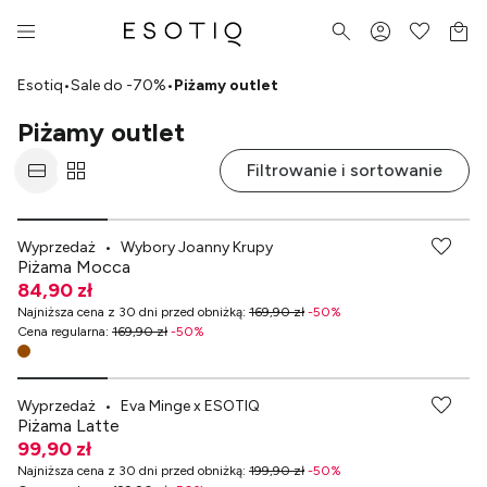
Esotiq
•
Sale do -70%
•
Piżamy outlet
Piżamy outlet
Filtrowanie i sortowanie
-70% przy zakupach za min. 349 zł
Wyprzedaż
•
Wybory Joanny Krupy
Piżama Mocca
84,90 zł
Najniższa cena z 30 dni przed obniżką
:
169,90 zł
-
50
%
Cena regularna
:
169,90 zł
-
50
%
-70% przy zakupach za min. 349 zł
Wyprzedaż
•
Eva Minge x ESOTIQ
Piżama Latte
99,90 zł
Najniższa cena z 30 dni przed obniżką
:
199,90 zł
-
50
%