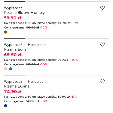
Wyprzedaż
Piżama Bloovii Homely
59,90 zł
Najniższa cena z 30 dni przed obniżką
:
139,90 zł
-
57
%
Cena regularna
:
199,90 zł
-
70
%
Wyprzedaż
•
Henderson
Piżama Edris
69,90 zł
Najniższa cena z 30 dni przed obniżką
:
99,90 zł
-
30
%
Cena regularna
:
139,90 zł
-
50
%
Wyprzedaż
•
Henderson
Piżama Eulana
74,90 zł
Najniższa cena z 30 dni przed obniżką
:
89,90 zł
-
17
%
Cena regularna
:
149,90 zł
-
50
%
-70% przy zakupach za min. 349 zł