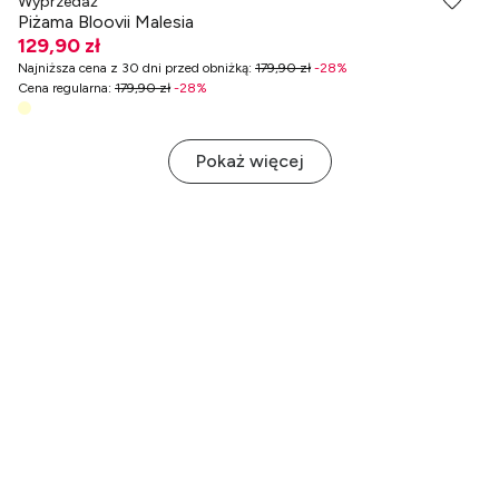
Wyprzedaż
Piżama Bloovii Malesia
129,90 zł
Najniższa cena z 30 dni przed obniżką
:
179,90 zł
-
28
%
Cena regularna
:
179,90 zł
-
28
%
Pokaż więcej