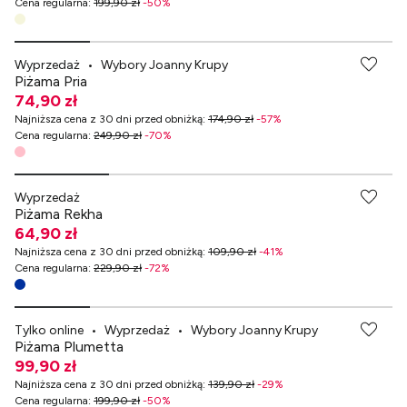
Cena regularna
:
199,90 zł
-
50
%
-70% przy zakupach za min. 349 zł
Wyprzedaż
•
Wybory Joanny Krupy
Piżama Pria
74,90 zł
Najniższa cena z 30 dni przed obniżką
:
174,90 zł
-
57
%
Cena regularna
:
249,90 zł
-
70
%
-70% przy zakupach za min. 349 zł
Wyprzedaż
Piżama Rekha
64,90 zł
Najniższa cena z 30 dni przed obniżką
:
109,90 zł
-
41
%
Cena regularna
:
229,90 zł
-
72
%
-70% przy zakupach za min. 349 zł
Tylko online
•
Wyprzedaż
•
Wybory Joanny Krupy
Piżama Plumetta
99,90 zł
Najniższa cena z 30 dni przed obniżką
:
139,90 zł
-
29
%
Cena regularna
:
199,90 zł
-
50
%