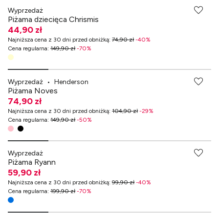
Wyprzedaż
Piżama dziecięca Chrismis
44,90 zł
Najniższa cena z 30 dni przed obniżką
:
74,90 zł
-
40
%
Cena regularna
:
149,90 zł
-
70
%
Wyprzedaż
•
Henderson
Piżama Noves
74,90 zł
Najniższa cena z 30 dni przed obniżką
:
104,90 zł
-
29
%
Cena regularna
:
149,90 zł
-
50
%
-70% przy zakupach za min. 349 zł
Wyprzedaż
Piżama Ryann
59,90 zł
Najniższa cena z 30 dni przed obniżką
:
99,90 zł
-
40
%
Cena regularna
:
199,90 zł
-
70
%