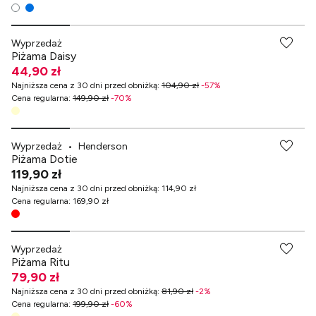
-70% przy zakupach za min. 349 zł
Wyprzedaż
Piżama Daisy
44,90 zł
Najniższa cena z 30 dni przed obniżką
:
104,90 zł
-
57
%
Cena regularna
:
149,90 zł
-
70
%
Wyprzedaż
•
Henderson
Piżama Dotie
119,90 zł
Najniższa cena z 30 dni przed obniżką
:
114,90 zł
Cena regularna
:
169,90 zł
-70% przy zakupach za min. 349 zł
Wyprzedaż
Piżama Ritu
79,90 zł
Najniższa cena z 30 dni przed obniżką
:
81,90 zł
-
2
%
Cena regularna
:
199,90 zł
-
60
%