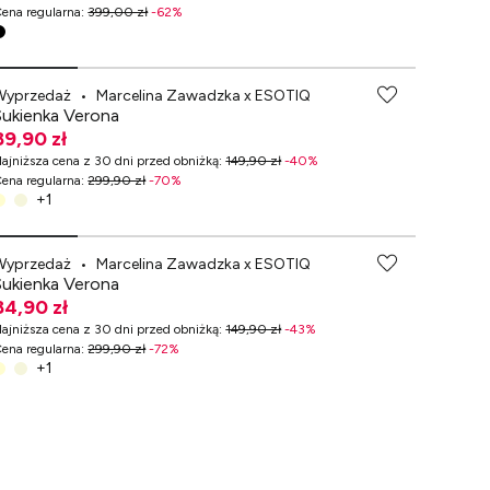
ena regularna
:
399,00 zł
-
62
%
-70% przy zakupach za min. 349 zł
Wyprzedaż
•
Marcelina Zawadzka x ESOTIQ
Sukienka Verona
89,90 zł
ajniższa cena z 30 dni przed obniżką
:
149,90 zł
-
40
%
ena regularna
:
299,90 zł
-
70
%
+
1
-70% przy zakupach za min. 349 zł
Wyprzedaż
•
Marcelina Zawadzka x ESOTIQ
Sukienka Verona
84,90 zł
ajniższa cena z 30 dni przed obniżką
:
149,90 zł
-
43
%
ena regularna
:
299,90 zł
-
72
%
+
1