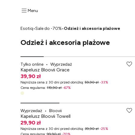
Menu
Esotiq
•
Sale do -70%
•
Odzież i akcesoria plażowe
Odzież i akcesoria plażowe
-70% przy zakupach za min. 349 zł
Tylko online
•
Wyprzedaż
Kapelusz Bloovii Grace
39,90 zł
Najniższa cena z 30 dni przed obniżką
:
59,90 zł
-
33
%
Cena regularna
:
119,90 zł
-
67
%
-70% przy zakupach za min. 349 zł
Wyprzedaż
•
Bloovii
Kapelusz Bloovii Towell
29,90 zł
Najniższa cena z 30 dni przed obniżką
:
39,90 zł
-
25
%
Cena regularna
:
99,90 zł
-
70
%