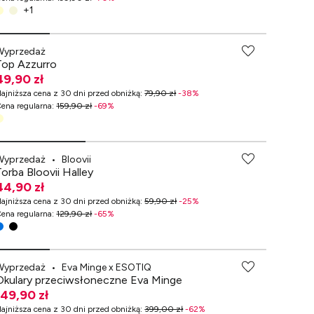
+
1
-70% przy zakupach za min. 349 zł
Wyprzedaż
Top Azzurro
49,90 zł
ajniższa cena z 30 dni przed obniżką
:
79,90 zł
-
38
%
ena regularna
:
159,90 zł
-
69
%
-70% przy zakupach za min. 349 zł
Wyprzedaż
•
Bloovii
Torba Bloovii Halley
44,90 zł
ajniższa cena z 30 dni przed obniżką
:
59,90 zł
-
25
%
ena regularna
:
129,90 zł
-
65
%
-70% przy zakupach za min. 349 zł
Wyprzedaż
•
Eva Minge x ESOTIQ
Okulary przeciwsłoneczne Eva Minge
149,90 zł
ajniższa cena z 30 dni przed obniżką
:
399,00 zł
-
62
%