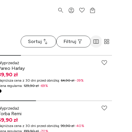
Sortuj
Filtruj
-70% przy zakupach za min. 349 zł
Wyprzedaż
Pareo Harlay
39,90 zł
ajniższa cena z 30 dni przed obniżką
:
64,90 zł
-
39
%
ena regularna
:
129,90 zł
-
69
%
-70% przy zakupach za min. 349 zł
Wyprzedaż
Torba Remi
59,90 zł
ajniższa cena z 30 dni przed obniżką
:
99,90 zł
-
40
%
ena regularna
:
199,90 zł
-
70
%