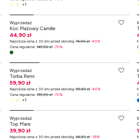
+
1
-70% przy zakupach za min. 349 zł
Wyprzedaż
Koc Plażowy Camille
44,90 zł
Najniższa cena z 30 dni przed obniżką
:
74,90 zł
-
40
%
N
Cena regularna
:
149,90 zł
-
70
%
C
-70% przy zakupach za min. 349 zł
Wyprzedaż
Torba Remi
59,90 zł
Najniższa cena z 30 dni przed obniżką
:
99,90 zł
-
40
%
N
Cena regularna
:
199,90 zł
-
70
%
C
+
1
Wyprzedaż
Top Mare
39,90 zł
Najniższa cena z 30 dni przed obniżką
:
64,90 zł
-
39
%
N