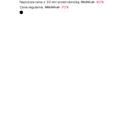
Najniższa cena z 30 dni przed obniżką
:
99,90 zł
-
40
%
Cena regularna
:
199,90 zł
-
70
%