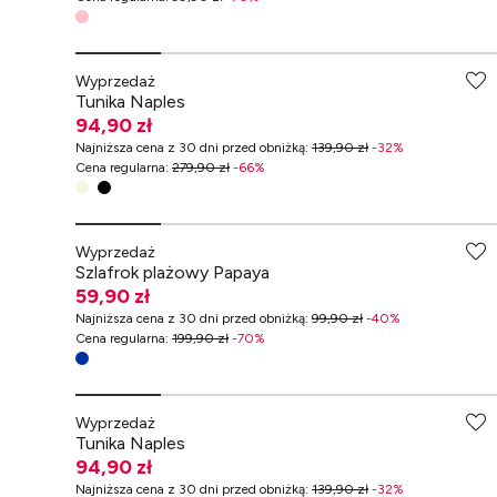
-70% przy zakupach za min. 349 zł
Wyprzedaż
Tunika Naples
94,90 zł
Najniższa cena z 30 dni przed obniżką
:
139,90 zł
-
32
%
Cena regularna
:
279,90 zł
-
66
%
Wyprzedaż
Szlafrok plażowy Papaya
59,90 zł
Najniższa cena z 30 dni przed obniżką
:
99,90 zł
-
40
%
Cena regularna
:
199,90 zł
-
70
%
-70% przy zakupach za min. 349 zł
Wyprzedaż
Tunika Naples
94,90 zł
Najniższa cena z 30 dni przed obniżką
:
139,90 zł
-
32
%