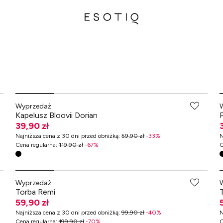
-70% przy zakupach za min. 349 zł
Wyprzedaż
Kapelusz Bloovii Dorian
39,90 zł
Najniższa cena z 30 dni przed obniżką
:
59,90 zł
-
33
%
N
Cena regularna
:
119,90 zł
-
67
%
C
-70% przy zakupach za min. 349 zł
Wyprzedaż
Torba Remi
59,90 zł
Najniższa cena z 30 dni przed obniżką
:
99,90 zł
-
40
%
N
Cena regularna
:
199,90 zł
-
70
%
C