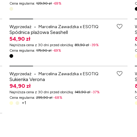
Cena regularna
:
129,90 zł
-
69
%
C
-70% przy zakupach za min. 349 zł
Wyprzedaż
•
Marcelina Zawadzka x ESOTIQ
Spódnica plażowa Seashell
54,90 zł
Najniższa cena z 30 dni przed obniżką
:
89,90 zł
-
39
%
N
Cena regularna
:
179,90 zł
-
69
%
C
-70% przy zakupach za min. 349 zł
Wyprzedaż
•
Marcelina Zawadzka x ESOTIQ
Sukienka Verona
94,90 zł
Najniższa cena z 30 dni przed obniżką
:
149,90 zł
-
37
%
N
Cena regularna
:
299,90 zł
-
68
%
C
+
1