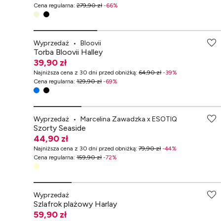
Cena regularna
:
279,90 zł
-
66
%
-70% przy zakupach za min. 349 zł
Wyprzedaż
•
Bloovii
Torba Bloovii Halley
39,90 zł
Najniższa cena z 30 dni przed obniżką
:
64,90 zł
-
39
%
Cena regularna
:
129,90 zł
-
69
%
-70% przy zakupach za min. 349 zł
Wyprzedaż
•
Marcelina Zawadzka x ESOTIQ
Szorty Seaside
44,90 zł
Najniższa cena z 30 dni przed obniżką
:
79,90 zł
-
44
%
Cena regularna
:
159,90 zł
-
72
%
-70% przy zakupach za min. 349 zł
Wyprzedaż
Szlafrok plażowy Harlay
59,90 zł