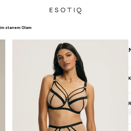
kim stanem Glam
K
R