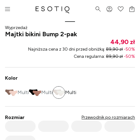
Wyprzedaż
Majtki bikini Bump 2-pak
44,90 zł
Najniższa cena z 30 dni przed obniżką
:
89,90 zł
-
50
%
Cena regularna
:
89,90 zł
-
50
%
Kolor
Multi
Multi
Multi
Rozmiar
Przewodnik po rozmiarach