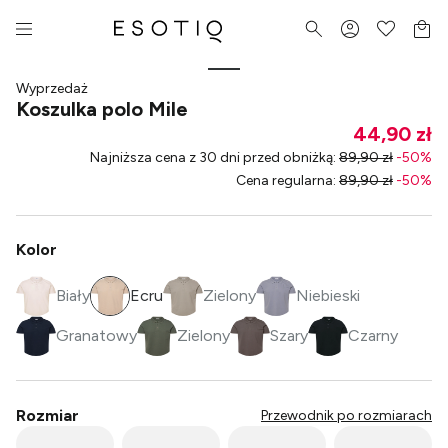
Wyprzedaż
Koszulka polo Mile
44,90 zł
Najniższa cena z 30 dni przed obniżką
:
89,90 zł
-
50
%
Cena regularna
:
89,90 zł
-
50
%
Kolor
Biały
Ecru
Zielony
Niebieski
Granatowy
Zielony
Szary
Czarny
Rozmiar
Przewodnik po rozmiarach