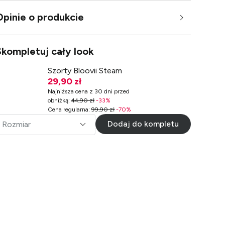
Opinie o produkcie
Skompletuj cały look
Szorty Bloovii Steam
29,90 zł
Najniższa cena z 30 dni przed
obniżką
:
44,90 zł
-
33
%
Cena regularna
:
99,90 zł
-
70
%
Dodaj do kompletu
Rozmiar