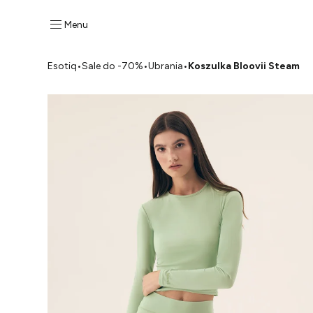
Menu
Esotiq
•
Sale do -70%
•
Ubrania
•
Koszulka Bloovii Steam