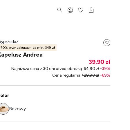
yprzedaż
-70% przy zakupach za min. 349 zł
Kapelusz Andrea
39,90 zł
Najniższa cena z 30 dni przed obniżką
:
64,90 zł
-
39
%
Cena regularna
:
129,90 zł
-
69
%
olor
Beżowy