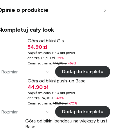
Opinie o produkcie
Skompletuj cały look
Góra od bikini Gia
54,90 zł
Najniższa cena z 30 dni przed
obniżką
:
89,90 zł
-
39
%
Cena regularna
:
174,90 zł
-
69
%
Dodaj do kompletu
Rozmiar
Góra od bikini push-up Base
44,90 zł
Najniższa cena z 30 dni przed
obniżką
:
74,90 zł
-
40
%
Cena regularna
:
149,90 zł
-
70
%
Dodaj do kompletu
Rozmiar
Góra od bikini bandeau na większy biust
Base