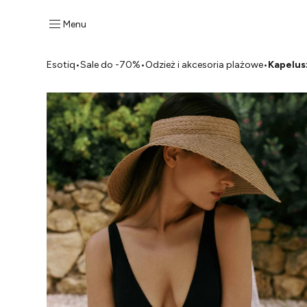
Menu
Esotiq
•
Sale do -70%
•
Odzież i akcesoria plażowe
•
Kapelus