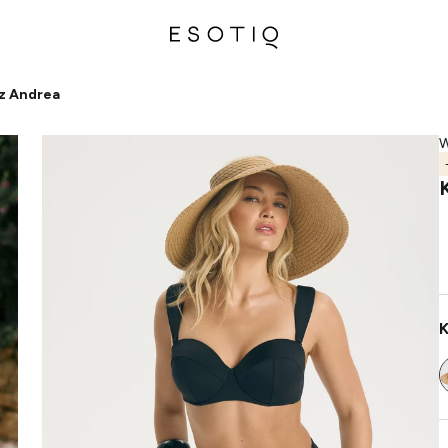
z Andrea
W
K