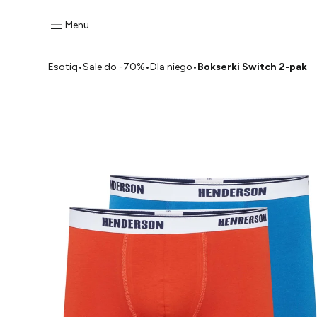
Menu
Esotiq
•
Sale do -70%
•
Dla niego
•
Bokserki Switch 2-pak