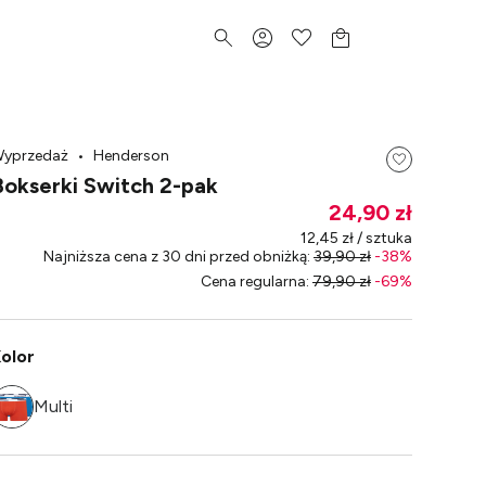
yprzedaż
•
Henderson
Bokserki Switch 2-pak
24,90 zł
12,45 zł / sztuka
Najniższa cena z 30 dni przed obniżką
:
39,90 zł
-
38
%
Cena regularna
:
79,90 zł
-
69
%
olor
Multi