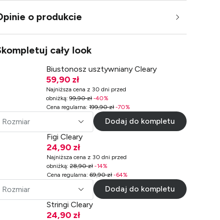
Opinie o produkcie
Skompletuj cały look
Biustonosz usztywniany Cleary
59,90 zł
Najniższa cena z 30 dni przed
obniżką
:
99,90 zł
-
40
%
Cena regularna
:
199,90 zł
-
70
%
Dodaj do kompletu
Rozmiar
Figi Cleary
24,90 zł
Najniższa cena z 30 dni przed
obniżką
:
28,90 zł
-
14
%
Cena regularna
:
69,90 zł
-
64
%
Dodaj do kompletu
Rozmiar
Stringi Cleary
24,90 zł