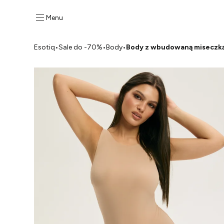
Menu
Esotiq
•
Sale do -70%
•
Body
•
Body z wbudowaną miseczką