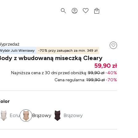
yprzedaż
Wybór Julii Wieniawy
-70% przy zakupach za min. 349 zł
Body z wbudowaną miseczką Cleary
59,90 zł
Najniższa cena z 30 dni przed obniżką
:
99,90 zł
-
40
%
Cena regularna
:
199,90 zł
-
70
%
olor
Ecru
Brązowy
Brązowy