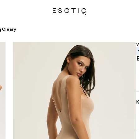
 Cleary
W
K