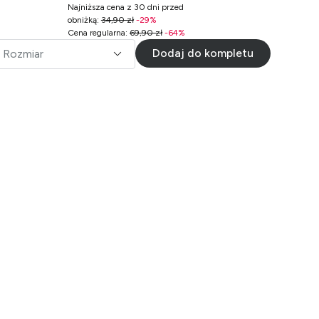
Najniższa cena z 30 dni przed
obniżką
:
34,90 zł
-
29
%
Cena regularna
:
69,90 zł
-
64
%
Dodaj do kompletu
Rozmiar