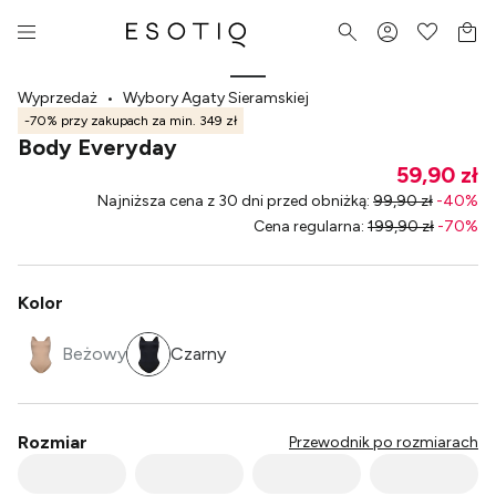
Wyprzedaż
•
Wybory Agaty Sieramskiej
-70% przy zakupach za min. 349 zł
Body Everyday
59,90 zł
Najniższa cena z 30 dni przed obniżką
:
99,90 zł
-
40
%
Cena regularna
:
199,90 zł
-
70
%
Kolor
Beżowy
Czarny
Rozmiar
Przewodnik po rozmiarach