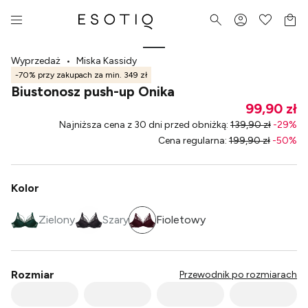
Wyprzedaż
•
Miska Kassidy
-70% przy zakupach za min. 349 zł
Biustonosz push-up Onika
99,90 zł
Najniższa cena z 30 dni przed obniżką
:
139,90 zł
-
29
%
Cena regularna
:
199,90 zł
-
50
%
Kolor
Zielony
Szary
Fioletowy
Rozmiar
Przewodnik po rozmiarach