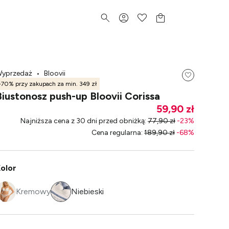
yprzedaż
•
Bloovii
-70% przy zakupach za min. 349 zł
Biustonosz push-up Bloovii Corissa
59,90 zł
Najniższa cena z 30 dni przed obniżką
:
77,90 zł
-
23
%
Cena regularna
:
189,90 zł
-
68
%
olor
Kremowy
Niebieski