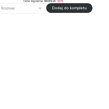
Cena regularna
:
69,90 zł
-
64
%
Dodaj do kompletu
Rozmiar