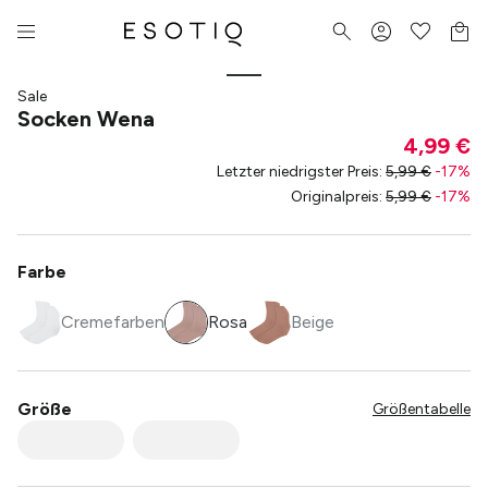
Sale
Socken Wena
4,99 €
Letzter niedrigster Preis
:
5,99 €
-
17
%
Originalpreis
:
5,99 €
-
17
%
Farbe
Cremefarben
Rosa
Beige
Größe
Größentabelle