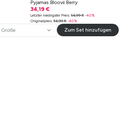
Pyjamas Bloovii Berry
34,19 €
Letzter niedrigster Preis
:
56,99 €
-
40
%
Originalpreis
:
56,99 €
-
40
%
Zum Set hinzufügen
Größe