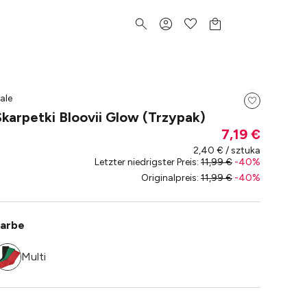
ale
Skarpetki Bloovii Glow (Trzypak)
7,19 €
2,40 € / sztuka
Letzter niedrigster Preis
:
11,99 €
-
40
%
Originalpreis
:
11,99 €
-
40
%
arbe
Multi