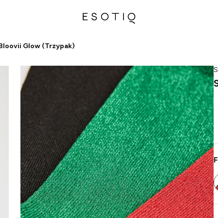
Bloovii Glow (Trzypak)
S
F