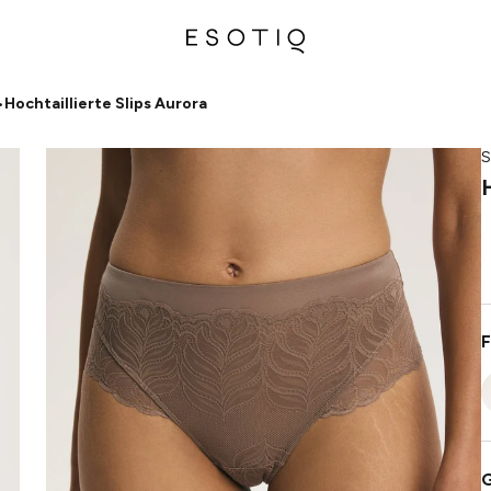
•
Hochtaillierte Slips Aurora
S
F