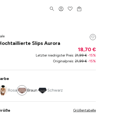
ale
Hochtaillierte Slips Aurora
18,70 €
Letzter niedrigster Preis
:
21,99 €
-
15
%
Originalpreis
:
21,99 €
-
15
%
arbe
Rosa
Braun
Schwarz
Größe
Größentabelle