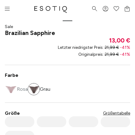
Sale
Brazilian Sapphire
13,00 €
Letzter niedrigster Preis
:
21,99 €
-
41
%
Originalpreis
:
21,99 €
-
41
%
Farbe
Rosa
Grau
Größe
Größentabelle